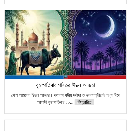
বৃহস্পতিবার পবিত্র ঈদুল আজহা
খোশ আমদেদ ঈদুল আজহা। যথাযথ ধর্মীয় মর্যাদা ও ভাবগাম্ভীর্যের মধ্য দিয়ে
আগামী বৃহস্পতিবার ১০...
বিস্তারিত