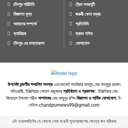
চাঁদপুর পরিচিতি
ট্রেন সময়সূচী
বিজ্ঞাপন মুল্য
জরুরী ফোন নম্বর
আমাদের সম্পর্কে
প্রতিনিধি
ক্যারিয়ার
ভ্রমন গাইড
চাঁদপুর এর ডাক্তারগন
যোগাযোগ
উপদেষ্টা মন্ডলীর সম্মানিত সদস্যঃ
এডভোকেট শাহরিয়ার মাহমুদ,মোঃ মাহবুবুর রহমান
পাটওয়ারী, ইঞ্জিনিয়ার সোহাগ মজুমদার
প্রতিষ্ঠাতা ও প্রকাশক:
ইঞ্জিনিয়ার মোঃ
জিহাদুল ইসলাম শরীফ
সম্পাদকঃ
মোঃ মামুনুর রশিদ
বিজ্ঞাপন ও সার্বিক যোগাযোগ:
ই-
মেইলঃ chandpurnews99@gmail.com
এই ওয়েবসাইটের যে কোনো লেখা বা ছবি পুনঃপ্রকাশের ক্ষেত্রে ঋন স্বীকার