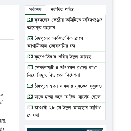
সর্বশেষ
সর্বাধিক পঠিত
যুবদলের কেন্দ্রীয় কমিটিতে ফরিদগঞ্জের
তারেকুর রহমান
চাঁদপুরের অর্ধশতাধিক গ্রামে
আগামীকাল কোরবানির ঈদ
বৃহস্পতিবার পবিত্র ঈদুল আজহা
দোকানপাট ও শপিংমল খোলা রাখা
নিয়ে বিদ্যুৎ বিভাগের নির্দেশনা
চাঁদপুরে হত্যা মামলায় যুবকের মৃত্যুদণ্ড
তে
মাকে হত্যা করে ‘নাটক’ সাজান ছেলে
্স
আগামী ২৮ মে ঈদুল আজহার তারিখ
ঘোষণা
দার,
ভ্রাম্যমাণ আদালতে দুইটি প্রতিষ্ঠানকে
োঃ