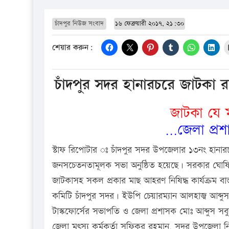
চাঁদপুর নিউজ সংবাদ
১৬ ফেব্রুয়ারী ২০১৭, ২১:৩০
শেয়ার করুন:
চাঁদপুর সদর হানারচরে জাটকা র
জাটকা যে 
…জেলা প্রশ
স্টাফ রিপোটার ঃ চাঁদপুর সদর উপজেলার ১৩নং হানারচর
জনসচেতনতামূলক সভা অনুষ্ঠিত হয়েছে। সরকার ঘোষিত ম
জাটকাসহ সকল প্রকার মাছ আহরণ নিষিদ্ধ কার্যক্রম ব
কমিটি চাঁদপুর সদর। ইউপি চেয়ারম্যান আলহাজ্ব আব্দুস 
টাস্কফোর্সের সভাপতি ও জেলা প্রশাসক মোঃ আব্দুস সব
জেলা মৎস্য কর্মকর্তা সফিকুর রহমান, সদর উপজেলা নির