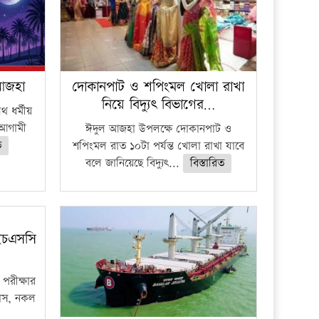
 আজহা
দোকানপাট ও শপিংমল খোলা রাখা
নিয়ে বিদ্যুৎ বিভাগের…
 ধর্মীয়
ে আগামী
ঈদুল আজহা উপলক্ষে দোকানপাট ও
ত
শপিংমল রাত ১০টা পর্যন্ত খোলা রাখা যাবে
বলে জানিয়েছে বিদ্যুৎ...
বিস্তারিত
ইচএসসি
পরীক্ষার
ফাঁস, নকল