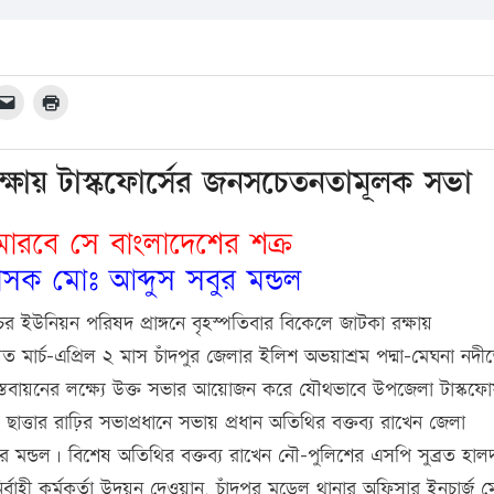
ক্ষায় টাস্কফোর্সের জনসচেতনতামূলক সভা
মারবে সে বাংলাদেশের শক্র
াসক মোঃ আব্দুস সবুর মন্ডল
 ইউনিয়ন পরিষদ প্রাঙ্গনে বৃহস্পতিবার বিকেলে জাটকা রক্ষায়
ার্চ-এপ্রিল ২ মাস চাঁদপুর জেলার ইলিশ অভয়াশ্রম পদ্মা-মেঘনা নদী
াস্তবায়নের লক্ষ্যে উক্ত সভার আয়োজন করে যৌথভাবে উপজেলা টাস্কফোর
ছাত্তার রাঢ়ির সভাপ্রধানে সভায় প্রধান অতিথির বক্তব্য রাখেন জেলা
ুর মন্ডল। বিশেষ অতিথির বক্তব্য রাখেন নৌ-পুলিশের এসপি সুব্রত হাল
্বাহী কর্মকর্তা উদয়ন দেওয়ান, চাঁদপুর মডেল থানার অফিসার ইনচার্জ ম