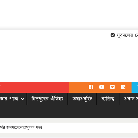
যুবদলের কেন্দ
দ
িচার পাতা
চাঁদপুরের ঐতিহ্য
তথ্যপ্রযুক্তি
ব্যক্তিত্ব
প্রবাস 
ফোর্সের জনসচেতনতামূলক সভা