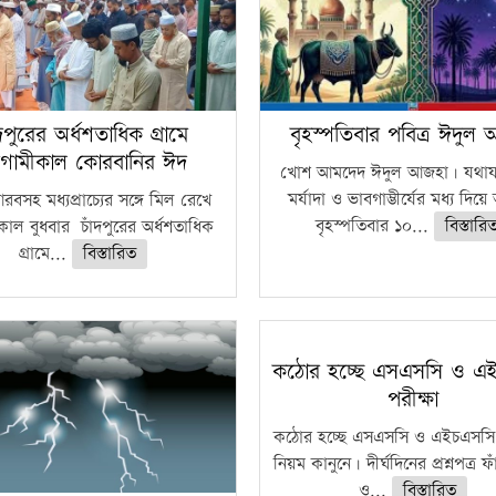
ঁদপুরের অর্ধশতাধিক গ্রামে
বৃহস্পতিবার পবিত্র ঈদুল
গামীকাল কোরবানির ঈদ
খোশ আমদেদ ঈদুল আজহা। যথাযথ
মর্যাদা ও ভাবগাম্ভীর্যের মধ্য দিয়
বসহ মধ্যপ্রাচ্যের সঙ্গে মিল রেখে
বৃহস্পতিবার ১০...
বিস্তারি
াল বুধবার চাঁদপুরের অর্ধশতাধিক
গ্রামে...
বিস্তারিত
কঠোর হচ্ছে এসএসসি ও এ
পরীক্ষা
কঠোর হচ্ছে এসএসসি ও এইচএসসি 
নিয়ম কানুনে। দীর্ঘদিনের প্রশ্নপত্র 
ও...
বিস্তারিত