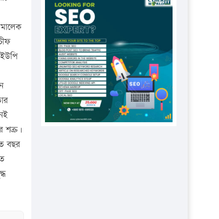
প্রতিষ্ঠানকে ৪০হাজার টাকা জরিমানা।
এবার লঞ্চের ভাড়া বাড়ল
 মালেক
১৭ থেকে ২১ শতাংশ বিদ্যুতের দাম
 চীফ
বাড়ানোর প্রস্তাব পিডিবির
 ইউপি
১৬ মে চাঁদপুর ও ২৫ মে ফেনী সফরে
যাবেন প্রধানমন্ত্রী
ান
তার
উচ্চশিক্ষায় গৌরবময় অর্জন: পূর্ণ
নেই
স্কলারশিপে যুক্তরাষ্ট্রে পিএইচডি করছেন
কুয়েটের কৃতি…
র শক্র।
গত বছর
সারা দেশে বজ্রাঘাতে ১৪ জনের
তে
প্রাণহানি
্ধ
কঠোর হচ্ছে এসএসসি ও এইচএসসি
পরীক্ষা
ফরিদগঞ্জে আগুনে পুড়লো ৬ ব্যবসা