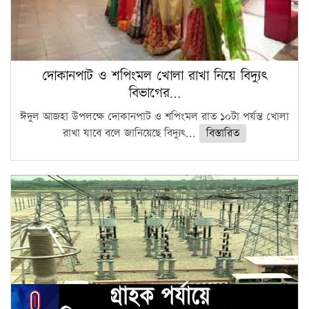
দোকানপাট ও শপিংমল খোলা রাখা নিয়ে বিদ্যুৎ
বিভাগের…
ঈদুল আজহা উপলক্ষে দোকানপাট ও শপিংমল রাত ১০টা পর্যন্ত খোলা
রাখা যাবে বলে জানিয়েছে বিদ্যুৎ...
বিস্তারিত