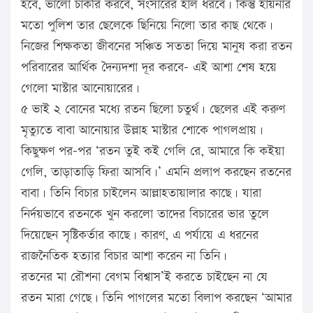
হবে, ভালো চাকরি করবে, সংসারের হাল ধরবে। কিন্তু হায়নার
মতো পুলিশ তার ছেলেকে ছিনিয়ে নিলো তার কাছ থেকে।
নিজের শিক্ষকতা জীবনের সঞ্চিত সততা দিয়ে মানুষ করা রতন
পরিবারের আর্থিক দৈন্যদশা দূর করবে- এই আশা শেষ হয়ে
গেলো মাস্টার আনোয়ারের।
৫ ভাই ২ বোনের মধ্যে রতন ছিলো চতুর্থ। ছেলের এই করুণ
মৃত্যুতে বাবা আনোয়ার উল্লাহ মাস্টার শোকে পাগলপ্রায়।
কিছুক্ষণ পর-পর ‘রতন তুই কই গেলি রে, আমারে কি কইয়া
গেলি, তাড়াতাড়ি ফিরা আসবি।’ এমনি প্রলাপ করছেন রতনের
বাবা। তিনি বিচার চাইলেন আল্লাহতায়ালার কাছে। যারা
নির্দয়ভাবে রতনকে খুন করলো তাদের বিচারের ভার তুলে
দিয়েছেন সৃষ্টিকর্তার কাছে। কারণ, এ পর্যায়ে এ ধরনের
রাজনৈতিক হত্যার বিচার আশা করেন না তিনি।
রতনের মা রৌশনা বেগম বিশ্বাস’ই করতে চাইছেন না যে
রতন মারা গেছে। তিনি পাগলের মতো বিলাপ করছেন ‘আমার