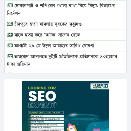
দোকানপাট ও শপিংমল খোলা রাখা নিয়ে বিদ্যুৎ বিভাগের
নির্দেশনা
চাঁদপুরে হত্যা মামলায় যুবকের মৃত্যুদণ্ড
মাকে হত্যা করে ‘নাটক’ সাজান ছেলে
আগামী ২৮ মে ঈদুল আজহার তারিখ ঘোষণা
ভ্রাম্যমাণ আদালতে দুইটি প্রতিষ্ঠানকে প্রতিষ্ঠানকে ৪০হাজার
টাকা জরিমানা।
এবার লঞ্চের ভাড়া বাড়ল
১৭ থেকে ২১ শতাংশ বিদ্যুতের দাম বাড়ানোর প্রস্তাব পিডিবির
১৬ মে চাঁদপুর ও ২৫ মে ফেনী সফরে যাবেন প্রধানমন্ত্রী
উচ্চশিক্ষায় গৌরবময় অর্জন: পূর্ণ স্কলারশিপে যুক্তরাষ্ট্রে
পিএইচডি করছেন কুয়েটের কৃতি…
সারা দেশে বজ্রাঘাতে ১৪ জনের প্রাণহানি