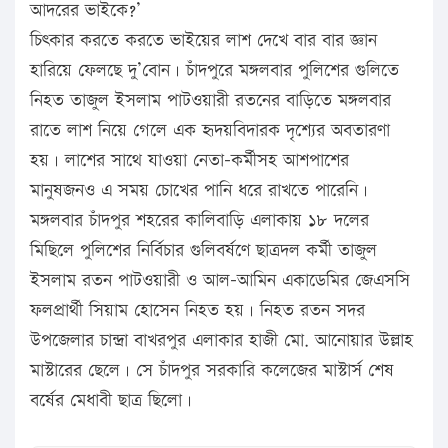
আদরের ভাইকে?’
চিৎকার করতে করতে ভাইয়ের লাশ দেখে বার বার জ্ঞান
হারিয়ে ফেলছে দু’বোন। চাঁদপুরে মঙ্গলবার পুলিশের গুলিতে
নিহত তাজুল ইসলাম পাটওয়ারী রতনের বাড়িতে মঙ্গলবার
রাতে লাশ নিয়ে গেলে এক হৃদয়বিদারক দৃশ্যের অবতারণা
হয়। লাশের সাথে যাওয়া নেতা-কর্মীসহ আশপাশের
মানুষজনও এ সময় চোখের পানি ধরে রাখতে পারেনি।
মঙ্গলবার চাঁদপুর শহরের কালিবাড়ি এলাকায় ১৮ দলের
মিছিলে পুলিশের নির্বিচার গুলিবর্ষণে ছাত্রদল কর্মী তাজুল
ইসলাম রতন পাটওয়ারী ও আল-আমিন একাডেমির জেএসসি
ফলপ্রার্থী সিয়াম হোসেন নিহত হয়। নিহত রতন সদর
উপজেলার চান্দ্রা বাখরপুর এলাকার হাজী মো. আনোয়ার উল্লাহ
মাস্টারের ছেলে। সে চাঁদপুর সরকারি কলেজের মাস্টার্স শেষ
বর্ষের মেধাবী ছাত্র ছিলো।