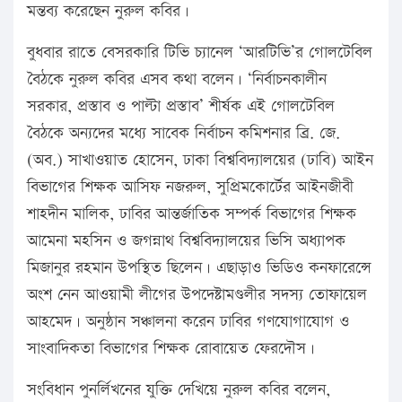
মন্তব্য করেছেন নুরুল কবির।
বুধবার রাতে বেসরকারি টিভি চ্যানেল ‘আরটিভি’র গোলটেবিল
বৈঠকে নুরুল কবির এসব কথা বলেন। ‘নির্বাচনকালীন
সরকার, প্রস্তাব ও পাল্টা প্রস্তাব’ শীর্ষক এই গোলটেবিল
বৈঠকে অন্যদের মধ্যে সাবেক নির্বাচন কমিশনার ব্রি. জে.
(অব.) সাখাওয়াত হোসেন, ঢাকা বিশ্ববিদ্যালয়ের (ঢাবি) আইন
বিভাগের শিক্ষক আসিফ নজরুল, সুপ্রিমকোর্টের আইনজীবী
শাহদীন মালিক, ঢাবির আন্তর্জাতিক সম্পর্ক বিভাগের শিক্ষক
আমেনা মহসিন ও জগন্নাথ বিশ্ববিদ্যালয়ের ভিসি অধ্যাপক
মিজানুর রহমান উপস্থিত ছিলেন। এছাড়াও ভিডিও কনফারেন্সে
অংশ নেন আওয়ামী লীগের উপদেষ্টামণ্ডলীর সদস্য তোফায়েল
আহমেদ। অনুষ্ঠান সঞ্চালনা করেন ঢাবির গণযোগাযোগ ও
সাংবাদিকতা বিভাগের শিক্ষক রোবায়েত ফেরদৌস।
সংবিধান পুনর্লিখনের যুক্তি দেখিয়ে নুরুল কবির বলেন,