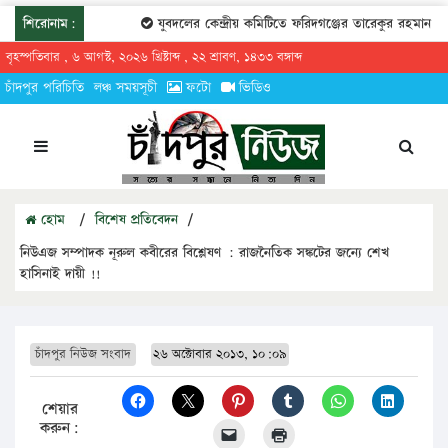
শিরোনাম:
যুবদলের কেন্দ্রীয় কমিটিতে ফরিদগঞ্জের তারেকুর রহমান
চাঁ
বৃহস্পতিবার , ৬ আগস্ট, ২০২৬ খ্রিষ্টাব্দ , ২২ শ্রাবণ, ১৪৩৩ বঙ্গাব্দ
চাঁদপুর পরিচিতি
লঞ্চ সময়সূচী
ফটো
ভিডিও
হোম
/
বিশেষ প্রতিবেদন
/
নিউএজ সম্পাদক নূরুল কবীরের বিশ্লেষণ : রাজনৈতিক সঙ্কটের জন্যে শেখ
হাসিনাই দায়ী !!
চাঁদপুর নিউজ সংবাদ
২৬ অক্টোবার ২০১৩, ১০:০৯
শেয়ার
করুন: