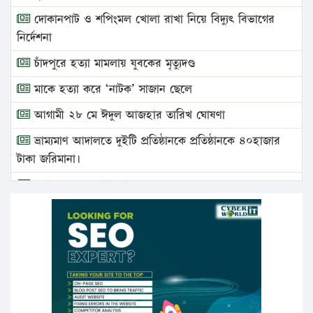
দোকানপাট ও শপিংমল খোলা রাখা নিয়ে বিদ্যুৎ বিভাগের
নির্দেশনা
চাঁদপুরে হত্যা মামলায় যুবকের মৃত্যুদণ্ড
মাকে হত্যা করে ‘নাটক’ সাজান ছেলে
আগামী ২৮ মে ঈদুল আজহার তারিখ ঘোষণা
ভ্রাম্যমাণ আদালতে দুইটি প্রতিষ্ঠানকে প্রতিষ্ঠানকে ৪০হাজার
টাকা জরিমানা।
এবার লঞ্চের ভাড়া বাড়ল
১৭ থেকে ২১ শতাংশ বিদ্যুতের দাম বাড়ানোর প্রস্তাব পিডিবির
১৬ মে চাঁদপুর ও ২৫ মে ফেনী সফরে যাবেন প্রধানমন্ত্রী
উচ্চশিক্ষায় গৌরবময় অর্জন: পূর্ণ স্কলারশিপে যুক্তরাষ্ট্রে
পিএইচডি করছেন কুয়েটের কৃতি…
সারা দেশে বজ্রাঘাতে ১৪ জনের প্রাণহানি