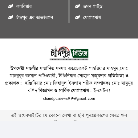
ক্যারিয়ার
ভ্রমন গাইড
চাঁদপুর এর ডাক্তারগন
যোগাযোগ
উপদেষ্টা মন্ডলীর সম্মানিত সদস্যঃ
এডভোকেট শাহরিয়ার মাহমুদ,মোঃ
মাহবুবুর রহমান পাটওয়ারী, ইঞ্জিনিয়ার সোহাগ মজুমদার
প্রতিষ্ঠাতা ও
প্রকাশক:
ইঞ্জিনিয়ার মোঃ জিহাদুল ইসলাম শরীফ
সম্পাদকঃ
মোঃ মামুনুর
রশিদ
বিজ্ঞাপন ও সার্বিক যোগাযোগ:
ই-মেইলঃ
chandpurnews99@gmail.com
এই ওয়েবসাইটের যে কোনো লেখা বা ছবি পুনঃপ্রকাশের ক্ষেত্রে ঋন
স্বীকার বাঞ্চনীয় ।
Copyright © 2026 • Chandpurnews.com • All Rights Reserved