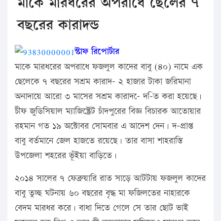
মাকে মারধরের অপরাধে ছেলের ৭
বছরের কারাদন্ড
স্টাফ রিপোর্টার
মাকে মারধরের অপরাধে ফজলুল কাদের বাবু (৪০) নামে এক
ছেলেকে ৭ বছরের সশ্রম কারাদ- ২ হাজার টাকা জরিমানা
অনাদায়ে আরো ৩ মাসের সশ্রম কারাদ-ে দ-িত করা হয়েছে।
চীফ জুডিসিয়াল ম্যাজিস্ট্রেট চাঁদপুরের বিজ্ঞ বিচারক আতোয়ার
রহমান গত ১৯ অক্টোবর সোমবার এ আদেশ দেন। দ-প্রাপ্ত
বাবু বর্তমানে জেল হাজতে রয়েছে। তার বাসা শাহরাস্তি
উপজেলা শহরের ভূঁইয়া বাড়িতে।
২০১৪ সালের ৭ ফেব্রুয়ারি রাত সাড়ে আটটায় ফজলুল কাদের
বাবু তুচ্ছ ঘটনায় ৬০ বছরের বৃদ্ধ মা ফজিলতের নাহারকে
বেদম মারধর করে। বাধা দিতে গেলে সে তার ছোট ভাই