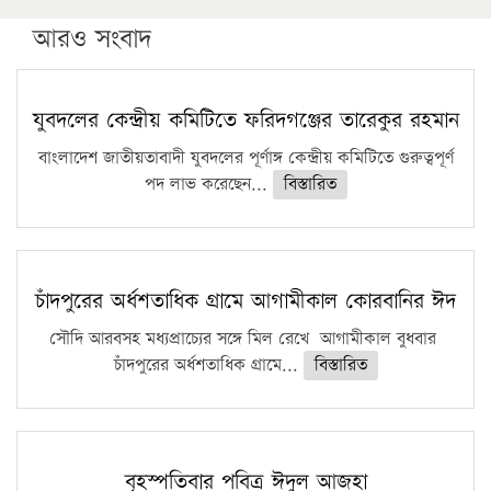
উচ্চশিক্ষায় গৌরবময় অর্জন: পূর্ণ স্কলারশিপে যুক্তরাষ্ট্রে
পিএইচডি করছেন কুয়েটের কৃতি…
আরও সংবাদ
সারা দেশে বজ্রাঘাতে ১৪ জনের প্রাণহানি
কঠোর হচ্ছে এসএসসি ও এইচএসসি পরীক্ষা
যুবদলের কেন্দ্রীয় কমিটিতে ফরিদগঞ্জের তারেকুর রহমান
ফরিদগঞ্জে আগুনে পুড়লো ৬ ব্যবসা প্রতিষ্ঠান
বাংলাদেশ জাতীয়তাবাদী যুবদলের পূর্ণাঙ্গ কেন্দ্রীয় কমিটিতে গুরুত্বপূর্ণ
পদ লাভ করেছেন...
বিস্তারিত
চাঁদপুরের অর্ধশতাধিক গ্রামে আগামীকাল কোরবানির ঈদ
সৌদি আরবসহ মধ্যপ্রাচ্যের সঙ্গে মিল রেখে আগামীকাল বুধবার
চাঁদপুরের অর্ধশতাধিক গ্রামে...
বিস্তারিত
বৃহস্পতিবার পবিত্র ঈদুল আজহা