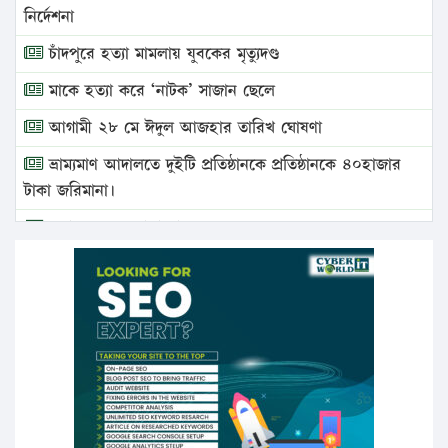
নির্দেশনা
চাঁদপুরে হত্যা মামলায় যুবকের মৃত্যুদণ্ড
মাকে হত্যা করে ‘নাটক’ সাজান ছেলে
আগামী ২৮ মে ঈদুল আজহার তারিখ ঘোষণা
ভ্রাম্যমাণ আদালতে দুইটি প্রতিষ্ঠানকে প্রতিষ্ঠানকে ৪০হাজার
টাকা জরিমানা।
এবার লঞ্চের ভাড়া বাড়ল
১৭ থেকে ২১ শতাংশ বিদ্যুতের দাম বাড়ানোর প্রস্তাব পিডিবির
১৬ মে চাঁদপুর ও ২৫ মে ফেনী সফরে যাবেন প্রধানমন্ত্রী
উচ্চশিক্ষায় গৌরবময় অর্জন: পূর্ণ স্কলারশিপে যুক্তরাষ্ট্রে
পিএইচডি করছেন কুয়েটের কৃতি…
সারা দেশে বজ্রাঘাতে ১৪ জনের প্রাণহানি
কঠোর হচ্ছে এসএসসি ও এইচএসসি পরীক্ষা