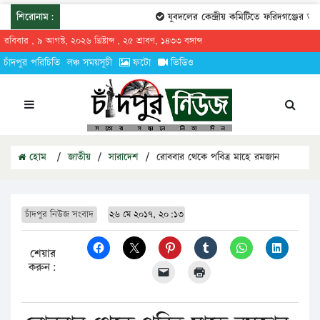
শিরোনাম:
যুবদলের কেন্দ্রীয় কমিটিতে ফরিদগঞ্জের তারেক
রবিবার , ৯ আগস্ট, ২০২৬ খ্রিষ্টাব্দ , ২৫ শ্রাবণ, ১৪৩৩ বঙ্গাব্দ
চাঁদপুর পরিচিতি
লঞ্চ সময়সূচী
ফটো
ভিডিও
হোম
/
জাতীয়
/
সারাদেশ
/
রোববার থেকে পবিত্র মাহে রমজান
চাঁদপুর নিউজ সংবাদ
২৬ মে ২০১৭, ২০:১৩
শেয়ার
করুন: