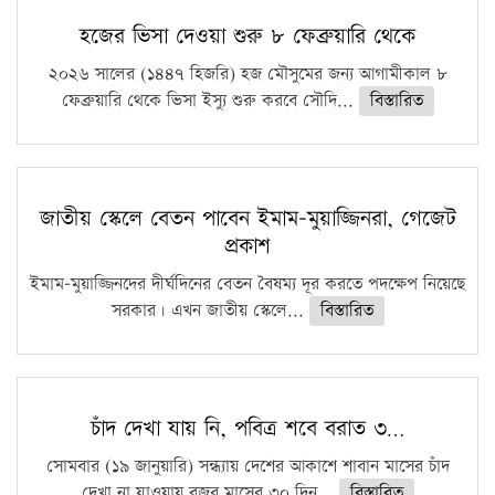
কঠোর হচ্ছে এসএসসি ও এইচএসসি পরীক্ষা
হজের ভিসা দেওয়া শুরু ৮ ফেব্রুয়ারি থেকে
ফরিদগঞ্জে আগুনে পুড়লো ৬ ব্যবসা প্রতিষ্ঠান
২০২৬ সালের (১৪৪৭ হিজরি) হজ মৌসুমের জন্য আগামীকাল ৮
ফেব্রুয়ারি থেকে ভিসা ইস্যু শুরু করবে সৌদি...
বিস্তারিত
জাতীয় স্কেলে বেতন পাবেন ইমাম-মুয়াজ্জিনরা, গেজেট
প্রকাশ
ইমাম-মুয়াজ্জিনদের দীর্ঘদিনের বেতন বৈষম্য দূর করতে পদক্ষেপ নিয়েছে
সরকার। এখন জাতীয় স্কেলে...
বিস্তারিত
চাঁদ দেখা যায় নি, পবিত্র শবে বরাত ৩…
সোমবার (১৯ জানুয়ারি) সন্ধ্যায় দেশের আকাশে শাবান মাসের চাঁদ
দেখা না যাওয়ায় রজব মাসের ৩০ দিন...
বিস্তারিত