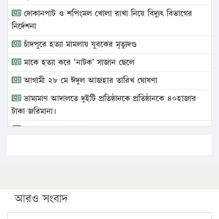
দোকানপাট ও শপিংমল খোলা রাখা নিয়ে বিদ্যুৎ বিভাগের
নির্দেশনা
চাঁদপুরে হত্যা মামলায় যুবকের মৃত্যুদণ্ড
মাকে হত্যা করে ‘নাটক’ সাজান ছেলে
আগামী ২৮ মে ঈদুল আজহার তারিখ ঘোষণা
ভ্রাম্যমাণ আদালতে দুইটি প্রতিষ্ঠানকে প্রতিষ্ঠানকে ৪০হাজার
টাকা জরিমানা।
এবার লঞ্চের ভাড়া বাড়ল
১৭ থেকে ২১ শতাংশ বিদ্যুতের দাম বাড়ানোর প্রস্তাব পিডিবির
১৬ মে চাঁদপুর ও ২৫ মে ফেনী সফরে যাবেন প্রধানমন্ত্রী
উচ্চশিক্ষায় গৌরবময় অর্জন: পূর্ণ স্কলারশিপে যুক্তরাষ্ট্রে
পিএইচডি করছেন কুয়েটের কৃতি…
আরও সংবাদ
সারা দেশে বজ্রাঘাতে ১৪ জনের প্রাণহানি