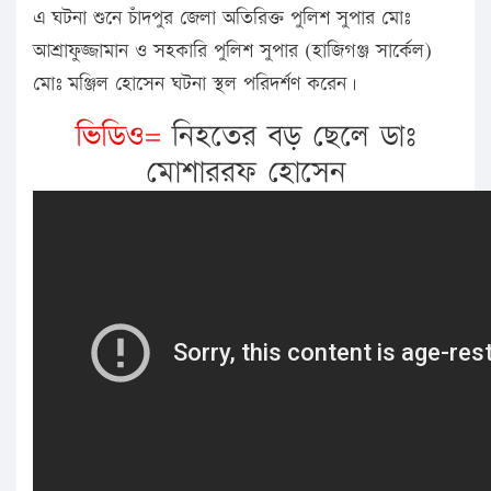
এ ঘটনা শুনে চাঁদপুর জেলা অতিরিক্ত পুলিশ সুপার মোঃ
আশ্রাফুজ্জামান ও সহকারি পুলিশ সুপার (হাজিগঞ্জ সার্কেল)
মোঃ মঞ্জিল হোসেন ঘটনা স্থল পরিদর্শণ করেন।
ভিডিও=
নিহতের বড় ছেলে ডাঃ
মোশাররফ হোসেন