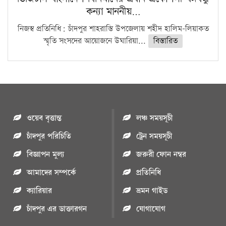
কন্যা মাননীয়…
নিজস্ব প্রতিনিধি: চাঁদপুর শাহরাস্তি উপজেলায় শহীদ হালিম-লিয়াকত
স্মৃতি সংসদের আয়োজনে উঘারিয়া...
বিস্তারিত
ওয়েব বৃত্তান্ত
লঞ্চ সময়সূচী
চাঁদপুর পরিচিতি
ট্রেন সময়সূচী
বিজ্ঞাপন মুল্য
জরুরী ফোন নম্বর
আমাদের সম্পর্কে
প্রতিনিধি
ক্যারিয়ার
ভ্রমন গাইড
চাঁদপুর এর ডাক্তারগন
যোগাযোগ