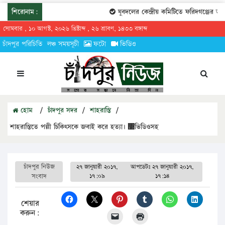
শিরোনাম:
যুবদলের কেন্দ্রীয় কমিটিতে ফরিদগঞ্জের তারেক
সোমবার , ১০ আগস্ট, ২০২৬ খ্রিষ্টাব্দ , ২৬ শ্রাবণ, ১৪৩৩ বঙ্গাব্দ
চাঁদপুর পরিচিতি
লঞ্চ সময়সূচী
ফটো
ভিডিও
হোম
/
চাঁদপুর সদর
/
শাহরাস্তি
/
শাহরাস্তিতে পল্লী চিকিৎসকে জবাই করে হত্যা। ঳ভিডিওসহ
চাঁদপুর নিউজ
২৭ জানুয়ারী ২০১৭,
আপডেটঃ
২৭ জানুয়ারী ২০১৭,
সংবাদ
১৭:০৯
১৭:১৪
শেয়ার
করুন: