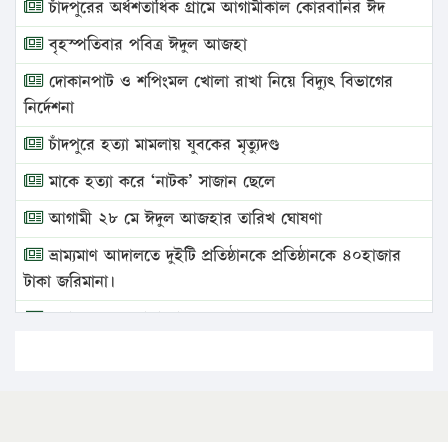
চাঁদপুরের অর্ধশতাধিক গ্রামে আগামীকাল কোরবানির ঈদ
বৃহস্পতিবার পবিত্র ঈদুল আজহা
দোকানপাট ও শপিংমল খোলা রাখা নিয়ে বিদ্যুৎ বিভাগের
নির্দেশনা
চাঁদপুরে হত্যা মামলায় যুবকের মৃত্যুদণ্ড
মাকে হত্যা করে ‘নাটক’ সাজান ছেলে
আগামী ২৮ মে ঈদুল আজহার তারিখ ঘোষণা
ভ্রাম্যমাণ আদালতে দুইটি প্রতিষ্ঠানকে প্রতিষ্ঠানকে ৪০হাজার
টাকা জরিমানা।
এবার লঞ্চের ভাড়া বাড়ল
১৭ থেকে ২১ শতাংশ বিদ্যুতের দাম বাড়ানোর প্রস্তাব পিডিবির
১৬ মে চাঁদপুর ও ২৫ মে ফেনী সফরে যাবেন প্রধানমন্ত্রী
উচ্চশিক্ষায় গৌরবময় অর্জন: পূর্ণ স্কলারশিপে যুক্তরাষ্ট্রে