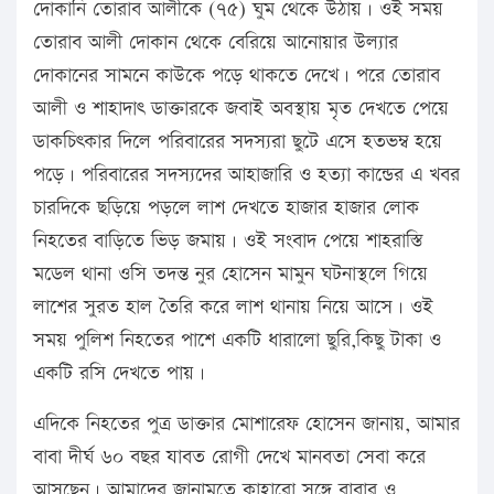
দোকানি তোরাব আলীকে (৭৫) ঘুম থেকে উঠায়। ওই সময়
তোরাব আলী দোকান থেকে বেরিয়ে আনোয়ার উল্যার
দোকানের সামনে কাউকে পড়ে থাকতে দেখে। পরে তোরাব
আলী ও শাহাদাৎ ডাক্তারকে জবাই অবস্থায় মৃত দেখতে পেয়ে
ডাকচিৎকার দিলে পরিবারের সদস্যরা ছুটে এসে হতভম্ব হয়ে
পড়ে। পরিবারের সদস্যদের আহাজারি ও হত্যা কান্ডের এ খবর
চারদিকে ছড়িয়ে পড়লে লাশ দেখতে হাজার হাজার লোক
নিহতের বাড়িতে ভিড় জমায়। ওই সংবাদ পেয়ে শাহরাস্তি
মডেল থানা ওসি তদন্ত নুর হোসেন মামুন ঘটনাস্থলে গিয়ে
লাশের সুরত হাল তৈরি করে লাশ থানায় নিয়ে আসে। ওই
সময় পুলিশ নিহতের পাশে একটি ধারালো ছুরি,কিছু টাকা ও
একটি রসি দেখতে পায়।
এদিকে নিহতের পুত্র ডাক্তার মোশারেফ হোসেন জানায়, আমার
বাবা দীর্ঘ ৬০ বছর যাবত রোগী দেখে মানবতা সেবা করে
আসছেন। আমাদের জানামতে কাহারো সঙ্গে বাবার ও