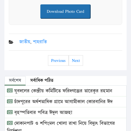
Download Photo Card
জাতীয়
,
শাহরাস্তি
Previous
Next
সর্বশেষ
সর্বাধিক পঠিত
যুবদলের কেন্দ্রীয় কমিটিতে ফরিদগঞ্জের তারেকুর রহমান
চাঁদপুরের অর্ধশতাধিক গ্রামে আগামীকাল কোরবানির ঈদ
বৃহস্পতিবার পবিত্র ঈদুল আজহা
দোকানপাট ও শপিংমল খোলা রাখা নিয়ে বিদ্যুৎ বিভাগের
নির্দেশনা