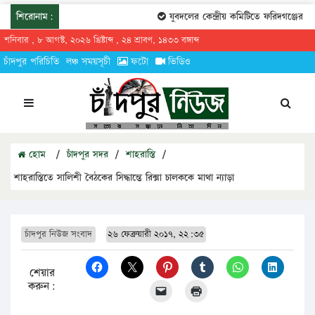
শিরোনাম:
যুবদলের কেন্দ্রীয় কমিটিতে ফরিদগঞ্জের তার
শনিবার , ৮ আগস্ট, ২০২৬ খ্রিষ্টাব্দ , ২৪ শ্রাবণ, ১৪৩৩ বঙ্গাব্দ
চাঁদপুর পরিচিতি
লঞ্চ সময়সূচী
ফটো
ভিডিও
হোম
/
চাঁদপুর সদর
/
শাহরাস্তি
/
শাহরাস্তিতে সালিশী বৈঠকের সিদ্ধান্তে রিক্সা চালককে মাথা ন্যাড়া
চাঁদপুর নিউজ সংবাদ
২৬ ফেব্রুয়ারী ২০১৭, ২২:৩৫
শেয়ার
করুন: