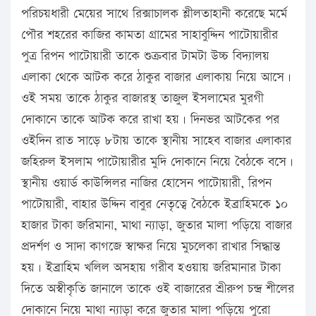
পরিচয়ধারী মেয়ের সাথে রিক্সাচালক শ্লীলতাহানী করেছে মর্মে
পৌর শহরের কাজির কামতা গ্রামের সাহাবুদ্দিন পাটোয়ারীর
পুত্র রিপন পাটোয়ারী তাকে শুক্রবার টামটা উচ্চ বিদ্যালয়
এলাকা থেকে আটক করে ঠাকুর বাজার এলাকায় নিয়ে আসে।
ওই সময় তাকে ঠাকুর বাজারস্থ তাজুল ইসলামের মুরগী
দোকানে তাকে আটক করে রাখা হয়। দিনভর আটকের পর
ওইদিন রাত সাড়ে ৮টায় তাকে স্থানীয় সাহেব বাজার এলাকার
জহিরুল ইসলাম পাটোয়ারীর মুদি দোকানে নিয়ে বৈঠকে বসে।
স্থানীয় ওয়ার্ড কাউন্সিলর নাজির হোসেন পাটোয়ারী, রিপন
পাটোয়ারী, বাহার উদ্দিন বাবুর নেতৃত্বে বৈঠকে ইব্রাহিমকে ১০
হাজার টাকা জরিমানা, মাথা ন্যাড়া, জুতার মালা পড়িয়ে বাজার
প্রদর্শণ ও সাদা কাগজে স্বাক্ষর নিয়ে মুচলেকা রাখার সিদ্ধান্ত
হয়। ইব্রাহিম খলিল অসহায় গরীব হওয়ায় জরিমানার টাকা
দিতে অস্বীকৃতি জানালে তাকে ওই বাজারের শ্রীরুপ চন্দ্র শীলের
দোকানে নিয়ে মাথা ন্যাড়া করে জুতার মালা পড়িয়ে পুরো