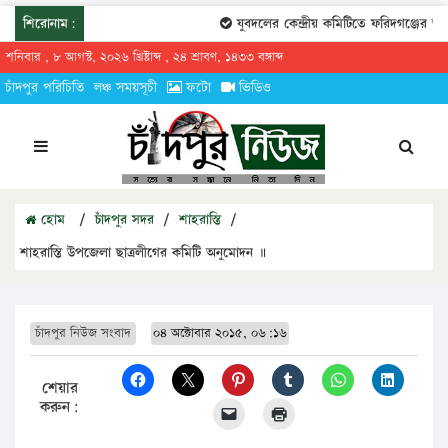
শিরোনাম:
যুবদলের কেন্দ্রীয় কমিটিতে ফরিদগঞ্জের তারেক
শনিবার , ৮ আগস্ট, ২০২৬ খ্রিষ্টাব্দ , ২৪ শ্রাবণ, ১৪৩৩ বঙ্গাব্দ
চাঁদপুর পরিচিতি
লঞ্চ সময়সূচী
ফটো
ভিডিও
হোম
/
চাঁদপুর সদর
/
শাহরাস্তি
/
শাহরাস্তি উপজেলা ছাত্রলীগের কমিটি অনুমোদন ॥
চাঁদপুর নিউজ সংবাদ
০৪ অক্টোবার ২০১৫, ০৬:১৬
শেয়ার
করুন: