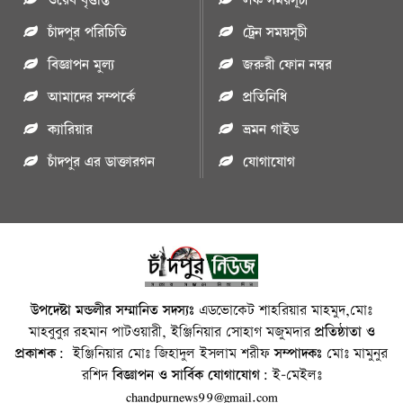
ওয়েব বৃত্তান্ত
লঞ্চ সময়সূচী
চাঁদপুর পরিচিতি
ট্রেন সময়সূচী
বিজ্ঞাপন মুল্য
জরুরী ফোন নম্বর
আমাদের সম্পর্কে
প্রতিনিধি
ক্যারিয়ার
ভ্রমন গাইড
চাঁদপুর এর ডাক্তারগন
যোগাযোগ
উপদেষ্টা মন্ডলীর সম্মানিত সদস্যঃ
এডভোকেট শাহরিয়ার মাহমুদ,মোঃ
মাহবুবুর রহমান পাটওয়ারী, ইঞ্জিনিয়ার সোহাগ মজুমদার
প্রতিষ্ঠাতা ও
প্রকাশক:
ইঞ্জিনিয়ার মোঃ জিহাদুল ইসলাম শরীফ
সম্পাদকঃ
মোঃ মামুনুর
রশিদ
বিজ্ঞাপন ও সার্বিক যোগাযোগ:
ই-মেইলঃ
chandpurnews99@gmail.com