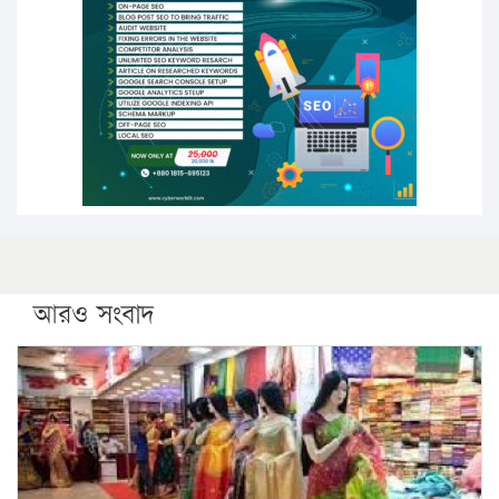
পিএইচডি করছেন কুয়েটের কৃতি…
সারা দেশে বজ্রাঘাতে ১৪ জনের প্রাণহানি
কঠোর হচ্ছে এসএসসি ও এইচএসসি পরীক্ষা
ফরিদগঞ্জে আগুনে পুড়লো ৬ ব্যবসা প্রতিষ্ঠান
আরও সংবাদ