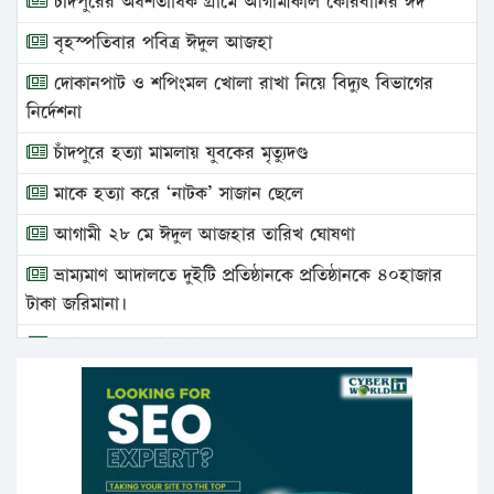
চাঁদপুরের অর্ধশতাধিক গ্রামে আগামীকাল কোরবানির ঈদ
বৃহস্পতিবার পবিত্র ঈদুল আজহা
দোকানপাট ও শপিংমল খোলা রাখা নিয়ে বিদ্যুৎ বিভাগের
নির্দেশনা
চাঁদপুরে হত্যা মামলায় যুবকের মৃত্যুদণ্ড
মাকে হত্যা করে ‘নাটক’ সাজান ছেলে
আগামী ২৮ মে ঈদুল আজহার তারিখ ঘোষণা
ভ্রাম্যমাণ আদালতে দুইটি প্রতিষ্ঠানকে প্রতিষ্ঠানকে ৪০হাজার
টাকা জরিমানা।
এবার লঞ্চের ভাড়া বাড়ল
১৭ থেকে ২১ শতাংশ বিদ্যুতের দাম বাড়ানোর প্রস্তাব পিডিবির
১৬ মে চাঁদপুর ও ২৫ মে ফেনী সফরে যাবেন প্রধানমন্ত্রী
উচ্চশিক্ষায় গৌরবময় অর্জন: পূর্ণ স্কলারশিপে যুক্তরাষ্ট্রে