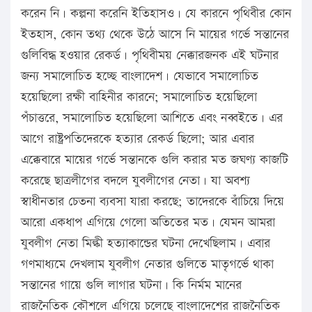
করেন নি। কল্পনা করেনি ইতিহাসও। যে কারনে পৃথিবীর কোন
ইতহাস, কোন তথ্য থেকে উঠে আসে নি মায়ের গর্ভে সন্তানের
গুলিবিদ্ধ হওয়ার রেকর্ড। পৃথিবীময় নেক্কারজনক এই ঘটনার
জন্য সমালোচিত হচ্ছে বাংলাদেশ। যেভাবে সমালোচিত
হয়েছিলো রক্ষী বাহিনীর কারনে; সমালোচিত হয়েছিলো
পঁচাত্তরে, সমালোচিত হয়েছিলো আশিতে এবং নব্বইতে। এর
আগে রাষ্ট্রপতিদেরকে হত্যার রেকর্ড ছিলো; আর এবার
এক্কেবারে মায়ের গর্ভে সন্তানকে গুলি করার মত জঘণ্য কাজটি
করেছে ছাত্রলীগের বদলে যুবলীগের নেতা। যা অবশ্য
স্বাধীনতার চেতনা ব্যবসা যারা করছে; তাদেরকে বাঁচিয়ে দিয়ে
আরো একধাপ এগিয়ে গেলো অতিতের মত। যেমন আমরা
যুবলীগ নেতা মিল্কী হত্যাকান্ডের ঘটনা দেখেছিলাম। এবার
গণমাধ্যমে দেখলাম যুবলীগ নেতার গুলিতে মাতৃগর্ভে থাকা
সন্তানের গায়ে গুলি লাগার ঘটনা। কি নির্মম মানের
রাজনৈতিক কৌশলে এগিয়ে চলেছে বাংলাদেশের রাজনৈতিক