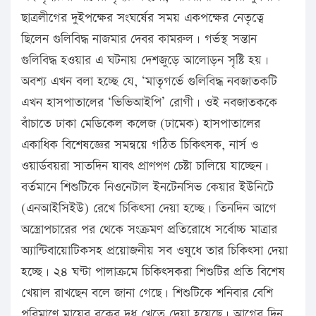
ছাত্রলীগের দুইপক্ষের সংঘর্ষের সময় একপক্ষের নেতৃত্বে
ছিলেন গুলিবিদ্ধ নাজমার দেবর কামরুল। গর্ভস্থ সন্তান
গুলিবিদ্ধ হওয়ার এ ঘটনায় দেশজুড়ে আলোড়ন সৃষ্টি হয়।
অবশ্য এখন বলা হচ্ছে যে, ‘মাতৃগর্ভে গুলিবিদ্ধ নবজাতকটি
এখন হাসপাতালের ‘ভিভিআইপি’ রোগী। ওই নবজাতককে
বাঁচাতে ঢাকা মেডিকেল কলেজ (ঢামেক) হাসপাতালের
একাধিক বিশেষজ্ঞের সমন্বয়ে গঠিত চিকিৎসক, নার্স ও
ওয়ার্ডবয়রা সাতদিন যাবৎ প্রাণপণ চেষ্টা চালিয়ে যাচ্ছেন।
বর্তমানে শিশুটিকে নিওনেটাল ইনটেনসিভ কেয়ার ইউনিটে
(এনআইসিইউ) রেখে চিকিৎসা দেয়া হচ্ছে। তিনদিন আগে
অস্ত্রোপচারের পর থেকে সংক্রমণ প্রতিরোধে সর্বোচ্চ মাত্রার
অ্যান্টিবায়োটিকসহ প্রয়োজনীয় সব ওষুধে তার চিকিৎসা দেয়া
হচ্ছে। ২৪ ঘণ্টা পালাক্রমে চিকিৎসকরা শিশুটির প্রতি বিশেষ
খেয়াল রাখছেন বলে জানা গেছে। শিশুটিকে শনিবার বেশি
পরিমাণে মায়ের বুকের দুধ খেতে দেয়া হয়েছে। আগের দিন