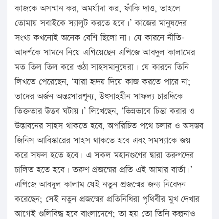
কাজকে অসম্মান কর, অমর্যাদা কর, ফাঁকি দাও, তাহলে
তোমায় সবাইকে স্যালুট করতে হবে।’ কাজের মানুষদের
সংখ্য কখনোই অনেক বেশি ছিলো না। যে কারনে নীতি-
আদর্শকে সামনে নিয়ে এগিয়েছেন এপিজে আবদুল কালামের
মত তিল তিল করে ওঠা সাহসমানুষেরা। যে কারনে তিনি
লিখতে পেরেছেন, ‘যারা হৃদয় দিয়ে কাজ করতে পারে না;
তাদের অর্জন অন্তঃসারশূন্য, উৎসাহহীন সাফল্য চারদিকে
তিক্ততার উদ্ভব ঘটায়।’ লিখেছেন, ‘ভিন্নভাবে চিন্তা করার ও
উদ্ভাবনের সাহস থাকতে হবে, অপরিচিত পথে চলার ও অসম্ভব
জিনিস আবিষ্কারের সাহস থাকতে হবে এবং সমস্যাকে জয়
করে সফল হতে হবে। এ সকল মহানগুণের দ্বারা তরুণদের
চালিত হতে হবে। তরুণ প্রজন্মের প্রতি এই আমার বার্তা।’
এপিজে আবদুল কালাম যেই নতুন প্রজন্মের জন্য নিবেদন
করেছেন; সেই নতুন প্রজন্মের প্রতিনিধিরা পৃথিবীর মুখ দেখার
আগেই গুলিবিদ্ধ হবে বাংলাদেশে; তা হয় তো তিনি কল্পনাও