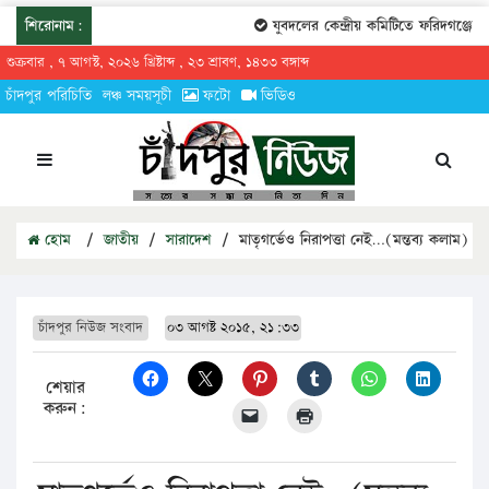
শিরোনাম:
যুবদলের কেন্দ্রীয় কমিটিতে ফরিদগঞ্জের তা
শুক্রবার , ৭ আগস্ট, ২০২৬ খ্রিষ্টাব্দ , ২৩ শ্রাবণ, ১৪৩৩ বঙ্গাব্দ
চাঁদপুর পরিচিতি
লঞ্চ সময়সূচী
ফটো
ভিডিও
হোম
/
জাতীয়
/
সারাদেশ
/
মাতৃগর্ভেও নিরাপত্তা নেই…(মন্তব্য কলাম)
চাঁদপুর নিউজ সংবাদ
০৩ আগষ্ট ২০১৫, ২১:৩৩
শেয়ার
করুন: