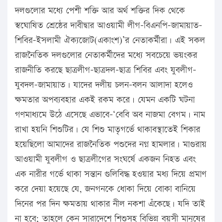
দলগুলোর মধ্যে পেশী শক্তি আর অর্থ শক্তির দিক থেকে
স্বঘোষিত শ্রেষ্ঠের দাবীদ্বার আওয়ামী লীগ-বিএনপি-জামায়াত-
শিবির-ইসলামী ঐক্যজোট(একাংশ)’র নেতাকর্মীরা। এই সকল
রাজনৈতিক দলগুলোর নেতাকর্মীদের মধ্যে সবচেয়ে ভয়ংকর
রাজনীতি করছে ছাত্রলীগ-ছাত্রদল-ছাত্র শিবির এবং যুবলীগ-
যুবদল-জামায়াত। যাদের দলীয় চলন-বলন আলাদা হলেও
ক্ষমতার অপব্যবহার একই রকম করে। যেমন একটি ঘটনা
গণমাধ্যমে উঠে এসেছে এভাবে-‘বেবি অব নাজমা বেগম। নাম
রাখা হয়নি শিশুটির। যে শিশু মাতৃগর্ভে থাকাবস্থাতেই শিকার
হয়েছিলো আমাদের রাজনৈতিক পশুদের নগ্ন হামলার। মাগুরায়
আওয়ামী যুবলীগ ও ছাত্রলীগের সংঘর্ষে একজন নিহত এবং
এক নারীর গর্ভে থাকা সন্তান গুলিবিদ্ধ হওয়ার মধ্য দিয়ে প্রমাণ
করে দেয়া হয়েছে যে, জনগনকে ধোকা দিয়ে বোকা বানিয়ে
দিনের পর দিন ক্ষমতায় থাকার নীল নকশা এঁকেছে। যদি তাই
না হবে; তাহলে কেন সারাদেশে শিশুসহ বিভিন্ন বয়সী মানুষের