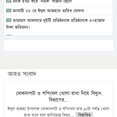
মাকে হত্যা করে ‘নাটক’ সাজান ছেলে
আগামী ২৮ মে ঈদুল আজহার তারিখ ঘোষণা
ভ্রাম্যমাণ আদালতে দুইটি প্রতিষ্ঠানকে প্রতিষ্ঠানকে ৪০হাজার
টাকা জরিমানা।
এবার লঞ্চের ভাড়া বাড়ল
১৭ থেকে ২১ শতাংশ বিদ্যুতের দাম বাড়ানোর প্রস্তাব পিডিবির
১৬ মে চাঁদপুর ও ২৫ মে ফেনী সফরে যাবেন প্রধানমন্ত্রী
উচ্চশিক্ষায় গৌরবময় অর্জন: পূর্ণ স্কলারশিপে যুক্তরাষ্ট্রে
পিএইচডি করছেন কুয়েটের কৃতি…
আরও সংবাদ
সারা দেশে বজ্রাঘাতে ১৪ জনের প্রাণহানি
কঠোর হচ্ছে এসএসসি ও এইচএসসি পরীক্ষা
দোকানপাট ও শপিংমল খোলা রাখা নিয়ে বিদ্যুৎ
বিভাগের…
ফরিদগঞ্জে আগুনে পুড়লো ৬ ব্যবসা প্রতিষ্ঠান
ঈদুল আজহা উপলক্ষে দোকানপাট ও শপিংমল রাত ১০টা পর্যন্ত খোলা
রাখা যাবে বলে জানিয়েছে বিদ্যুৎ...
বিস্তারিত